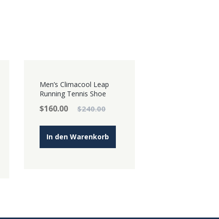
ANGEB
Men’s Climacool Leap
OT!
Running Tennis Shoe
$
160.00
$
240.00
In den Warenkorb