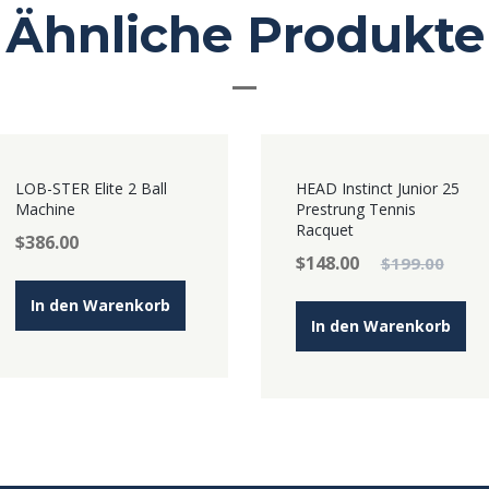
Ähnliche Produkte
ANGEB
LOB-STER Elite 2 Ball
HEAD Instinct Junior 25
OT!
Machine
Prestrung Tennis
Racquet
$
386.00
$
148.00
$
199.00
In den Warenkorb
In den Warenkorb