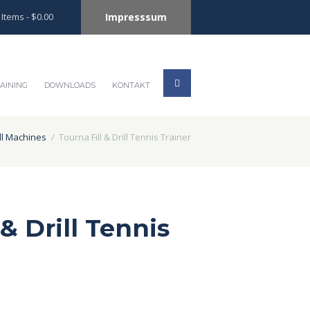
Impresssum
 Items
-
$0.00
AINING
DOWNLOADS
KONTAKT
ll Machines
Tourna Fill & Drill Tennis Trainer
 & Drill Tennis