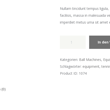
Nullam tincidunt tempus ligula
facilisis, massa in malesuada v
imperdiet metus urna sit amet 
Tourna
In den
Fill
&
Drill
Kategorien:
Ball Machines
,
Equ
Tennis
Schlagwörter:
equipment
,
tenni
Trainer
Product ID:
1074
Menge
 (0)