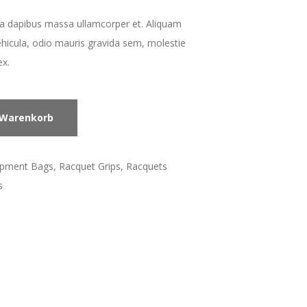
, a dapibus massa ullamcorper et. Aliquam
ehicula, odio mauris gravida sem, molestie
ex.
 Warenkorb
ipment Bags
,
Racquet Grips
,
Racquets
s