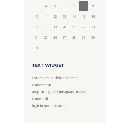
3
4
5
6
7
8
9
10
11
12
13
14
15
16
17
18
19
20
21
22
23
24
25
26
27
28
29
30
31
TEXT WIDGET
Lorem ipsum dolor sit amet,
consectetur
adipisicing elit. Quisquam, magni
commodi
fugit in quo provident.