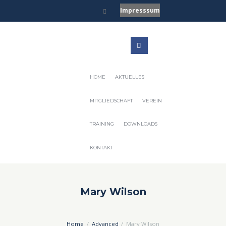
Impresssum
HOME
AKTUELLES
MITGLIEDSCHAFT
VEREIN
TRAINING
DOWNLOADS
KONTAKT
Mary Wilson
Home
Advanced
Mary Wilson